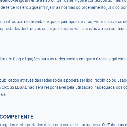
endo-se igualmente a não utilizar os serviços e conteúdos do mesmo p
s de terceiros e/ou que infrinjam as normas do ordenamento jurídico po
 ou introduzir neste website quaisquer tipos de vírus, worms, cavalos de
priedades destrutivas ou prejudiciais ao website e/ou ao seu conteúd
za um Blog e ligações para as redes sociais em que a Cross Legal esteja
publicados através das redes sociais poderá ser lido, recolhido ou usad
a CROSS LEGAL não será responsável pela utilização inadequada dos co
ais.
L COMPETENTE
 regidos e interpretados de acordo com a lei portuguesa. Os Tribunais