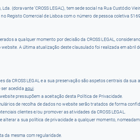
 Lda. (doravante ‘CROSS LEGAL’), tem sede social na Rua Custódio Vieira
ita no Registo Comercial de Lisboa com o número de pessoa coletiva 5
terados a qualquer momento por decisão da CROSS LEGAL, considerand
 website. A última atualização deste clausulado foi realizada em abril 
entes da CROSS LEGAL e a sua preservação são aspetos centrais da sua
e ser acedida
aqui
:
website pressupõem a aceitação desta Política de Privacidade.
ulários de recolha de dados no website serão tratados de forma confi
potenciais clientes e/ou promover as atividades da CROSS LEGAL.
de alterar a sua política de privacidade a qualquer momento, nomeada
lta da mesma com regularidade.