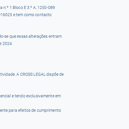
 n.º 1 Bloco E 3.º A, 1250-089
16916025 e tem como contacto
o-se que essas alterações entram
de 2024.
 atividade. A CROSS LEGAL dispõe de
dencial e tendo exclusivamente em
mente para efeitos de cumprimento