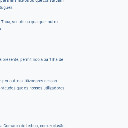
ara fins ilícitos ou que constituam
rtuguês.
 Troia, scripts ou qualquer outro
o.
 presente, permitindo a partilha de
o por outros utilizadores dessas
nteúdos que os nossos utilizadores
 da Comarca de Lisboa, com exclusão