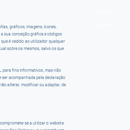
Meet
our
clients
ias, gráficos, imagens, ícones,
 a sua conceção gráfica e códigos
que é cedido ao utilizador qualquer
tual sobre os mesmos, salvo os que
AL para fins informativos, mas não
eve ser acompanhada pela declaração
ão alterar, modificar ou adaptar, de
 compromete-se a utilizar o website