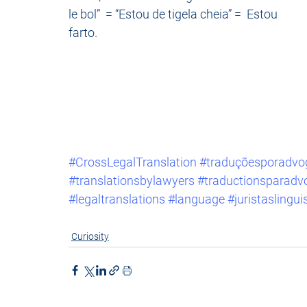
le bol”  = “Estou de tigela cheia” =  Estou 
farto.
#CrossLegalTranslation
#traduçõesporadvo
#translationsbylawyers
#traductionsparadv
#legaltranslations
#language
#juristaslingui
Curiosity