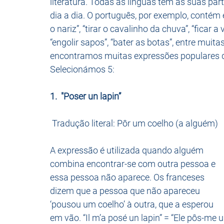
literatura. Todas as línguas têm as suas par
dia a dia. O português, por exemplo, contém
o nariz”, “tirar o cavalinho da chuva”, “ficar a
“engolir sapos”, “bater as botas”, entre muit
encontramos muitas expressões populares de
Selecionámos 5: 
1.  "Poser un lapin” 
 Tradução literal: Pôr um coelho (a alguém)
A expressão é utilizada quando alguém 
combina encontrar-se com outra pessoa e 
essa pessoa não aparece. Os franceses 
dizem que a pessoa que não apareceu 
‘pousou um coelho’ à outra, que a esperou 
em vão. “Il m’a posé un lapin” = “Ele pôs-me 