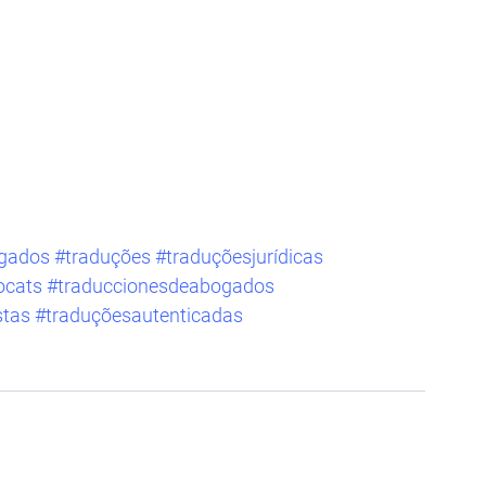
gados
#traduções
#traduçõesjurídicas
ocats
#traduccionesdeabogados
stas
#traduçõesautenticadas