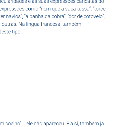
ticularidades e as suas expressões caricatas do 
 expressões como “nem que a vaca tussa”, “torcer 
 ver navios”, “a banha da cobra”, “dor de cotovelo”, 
as outras. Na língua francesa, também 
ste tipo. 
um coelho” = ele não apareceu. E a si, também já 