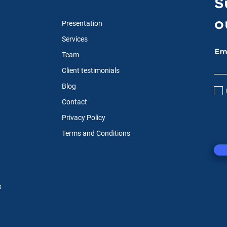
S
o
Presentation
O que é uma 'Sunse
Clause'?
Services
Em
Team
Client testimonials
Blog
Contact
Privacy Policy
Terms and Conditions
5