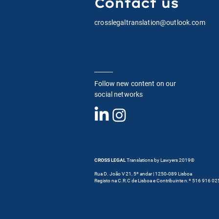
Contact us
crosslegaltranslation@outlook.com
Significado de:
Objection Hearsay
Follow new content on our
social networks
CROSS LEGAL
Translations by Lawyers
2019©
Rua D. João V 21, 5º andar | 1250-089 Lisboa
Registo na C.R.C de Lisboa e Contribuinte n.º 516 916 02