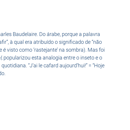
rles Baudelaire. Do árabe, porque a palavra 
r”, à qual era atribuído o significado de “não 
e é visto como ‘rastejante’ na sombra). Mas foi 
l,
 popularizou esta analogia entre o inseto e o 
uotidiana. “J’ai le cafard aujourd’hui!” = “Hoje 
do.