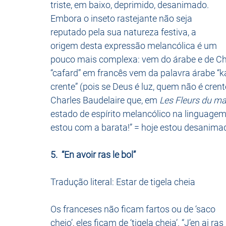
triste, em baixo, deprimido, desanimado. 
Embora o inseto rastejante não seja 
reputado pela sua natureza festiva, a 
origem desta expressão melancólica é um 
pouco mais complexa: vem do árabe e de Cha
“cafard” em francês vem da palavra árabe “kafi
crente” (pois se Deus é luz, quem não é crent
Charles Baudelaire que, em 
Les Fleurs du ma
estado de espírito melancólico na linguagem q
estou com a barata!” = hoje estou desanima
5.  “En avoir ras le bol” 
Tradução literal: Estar de tigela cheia
Os franceses não ficam fartos ou de ‘saco 
cheio’, eles ficam de ‘tigela cheia’. “J’en ai ras 