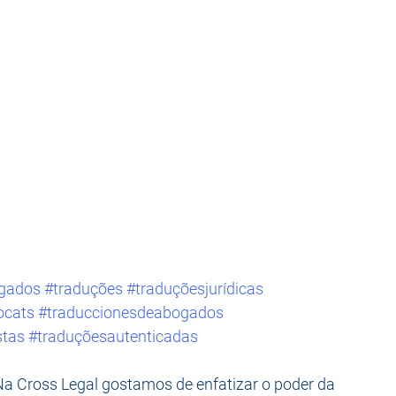
gados
#traduções
#traduçõesjurídicas
ocats
#traduccionesdeabogados
stas
#traduçõesautenticadas
Na Cross Legal gostamos de enfatizar o poder da 