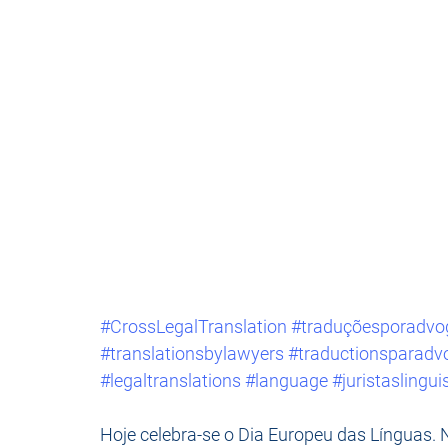
#CrossLegalTranslation
#traduçõesporadvo
#translationsbylawyers
#traductionsparadv
#legaltranslations
#language
#juristaslingui
Hoje celebra-se o Dia Europeu das Línguas. 