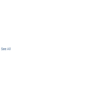
See All
Meet
our
clients