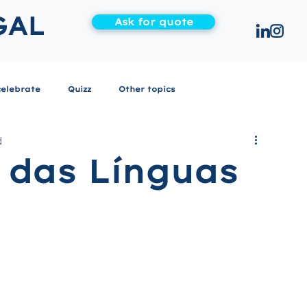
GAL
Ask for quote
celebrate
Quizz
Other topics
d
 das Línguas