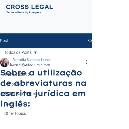
CROSS LEGAL
Translations by Lawyers
Post
Todos os Posts
Benedita Sampaio Nunes
Todos os Posts
Jan 21, 2022
1 min read
Sobre a utilização
Translation tip
de abreviaturas na
Curiosity
escrita jurídica em
Today we celebrate
inglês:
Quizz
Other topics