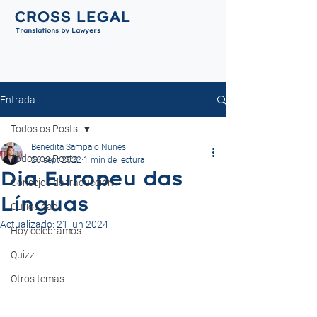
CROSS LEGAL
Translations by Lawyers
Entrada
Todos os Posts
Benedita Sampaio Nunes
Todos os Posts
26 sept 2022
1 min de lectura
Dia Europeu das
Consejos de traducción
Línguas
Curiosidad
Actualizado:
21 jun 2024
Hoy celebramos
Quizz
Otros temas