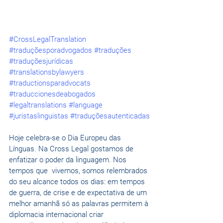
#CrossLegalTranslation
#traduçõesporadvogados
#traduções
#traduçõesjurídicas
#translationsbylawyers
#traductionsparadvocats
#traduccionesdeabogados
#legaltranslations
#language
#juristaslinguistas
#traduçõesautenticadas
Hoje celebra-se o Dia Europeu das 
Línguas. Na Cross Legal gostamos de 
enfatizar o poder da linguagem. Nos 
tempos que  vivemos, somos relembrados 
do seu alcance todos os dias: em tempos 
de guerra, de crise e de expectativa de um 
melhor amanhã só as palavras permitem à 
diplomacia internacional criar 