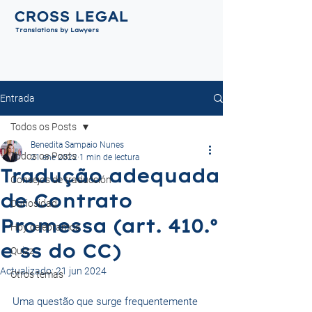
CROSS LEGAL
Translations by Lawyers
Entrada
Todos os Posts
Benedita Sampaio Nunes
Todos os Posts
21 ene 2022
1 min de lectura
Tradução adequada
Consejos de traducción
de Contrato
Curiosidad
Promessa (art. 410.º
Hoy celebramos
e ss do CC)
Quizz
Actualizado:
21 jun 2024
Otros temas
Uma questão que surge frequentemente 