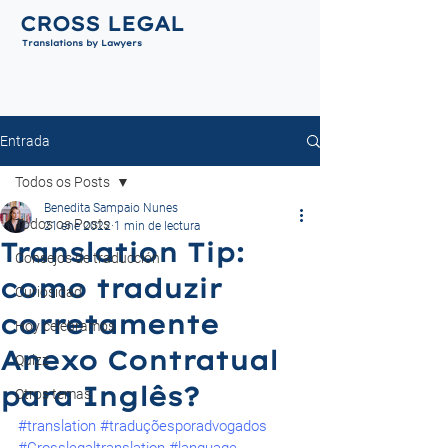
CROSS LEGAL
Translations by Lawyers
Entrada
Todos os Posts
Benedita Sampaio Nunes
Todos os Posts
21 ene 2022
1 min de lectura
Translation Tip:
Consejos de traducción
como traduzir
Curiosidad
corretamente
Hoy celebramos
Anexo Contratual
Quizz
para Inglês?
Otros temas
#translation
#traduçõesporadvogados