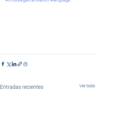
#Crosslegaltranslation
#language
Ver todo
Entradas recientes