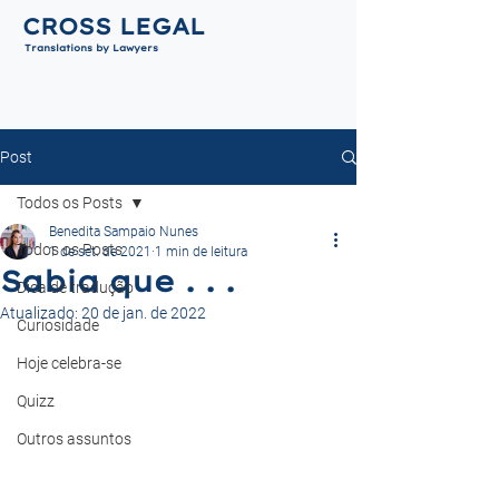
CROSS LEGAL
Translations by Lawyers
Post
Todos os Posts
Benedita Sampaio Nunes
Todos os Posts
1 de set. de 2021
1 min de leitura
Sabia que . . .
Dica de tradução
Atualizado:
20 de jan. de 2022
Curiosidade
Hoje celebra-se
Quizz
Outros assuntos