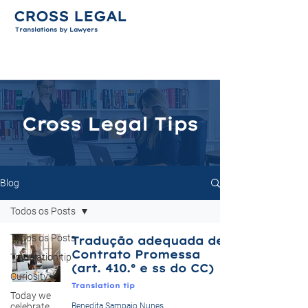
CROSS LEGAL
Translations by Lawyers
Cross Legal Tips
Blog
Todos os Posts
Todos os Posts
Tradução adequada de
Contrato Promessa
Translation tip
(art. 410.º e ss do CC)
Curiosity
Translation tip
Today we
celebrate
Benedita Sampaio Nunes