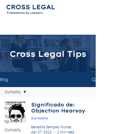
CROSS LEGAL
Translations by Lawyers
Cross Legal Tips
Blog
Curiosity
Todos os
Significado de:
Posts
Objection Hearsay
Translation
Curiosity
tip
Benedita Sampaio Nunes
Curiosity
Apr 27, 2022
2 min read