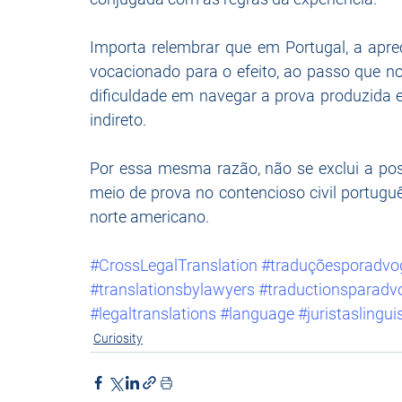
Importa relembrar que em Portugal, a aprec
vocacionado para o efeito, ao passo que nos
dificuldade em navegar a prova produzida 
indireto. 
Por essa mesma razão, não se exclui a poss
meio de prova no contencioso civil portugu
norte americano.
#CrossLegalTranslation
#traduçõesporadvo
#translationsbylawyers
#traductionsparadv
#legaltranslations
#language
#juristaslingui
Curiosity