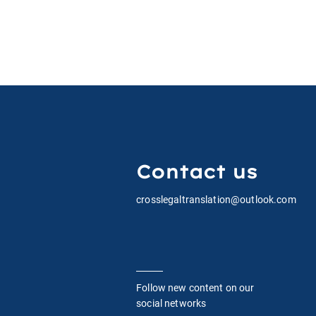
Sua Sponte
O que é 
Clause'?
Contact us
crosslegaltranslation@outlook.com
Follow new content on our
social networks