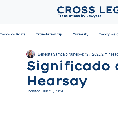
CROSS LE
Translations by Lawyers
Todos os Posts
Translation tip
Curiosity
Today we 
Benedita Sampaio Nunes
Apr 27, 2022
2 min rea
Significado 
Hearsay
Updated:
Jun 21, 2024