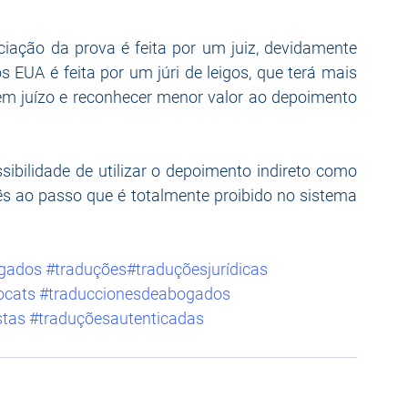
iação da prova é feita por um juiz, devidamente 
 EUA é feita por um júri de leigos, que terá mais 
em juízo e reconhecer menor valor ao depoimento 
ibilidade de utilizar o depoimento indireto como 
ês ao passo que é totalmente proibido no sistema 
gados
#traduções
#traduçõesjurídicas
ocats
#traduccionesdeabogados
stas
#traduçõesautenticadas