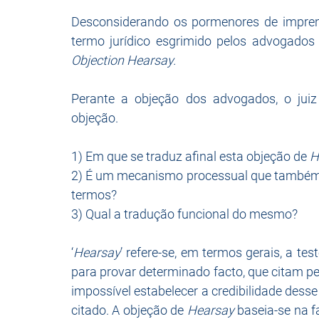
Desconsiderando os pormenores de imprens
Objection Hearsay.
Perante a objeção dos advogados, o juiz 
objeção. 
1) Em que se traduz afinal esta objeção de 
H
2) É um mecanismo processual que também e
termos?
3) Qual a tradução funcional do mesmo?
‘
Hearsay
’ refere-se, em termos gerais, a t
para provar determinado facto, que citam p
impossível estabelecer a credibilidade dess
citado. A objeção de 
Hearsay
 baseia-se na 