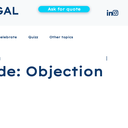
GAL
Ask for quote
celebrate
Quizz
Other topics
d
de: Objection