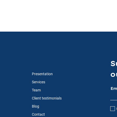
uma 'Sunset
Conhece estas
expressões
francesas?
S
o
Presentation
Services
Em
Team
Client testimonials
Blog
Contact