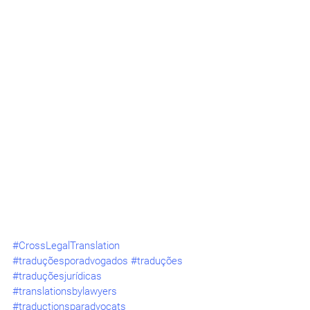
#CrossLegalTranslation
#traduçõesporadvogados
#traduções
#traduçõesjurídicas
#translationsbylawyers
#traductionsparadvocats