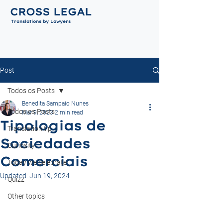
CROSS LEGAL
Translations by Lawyers
Post
Todos os Posts
Benedita Sampaio Nunes
Todos os Posts
Mar 9, 2023
2 min read
Tipologias de
Translation tip
Sociedades
Curiosity
Comerciais
Today we celebrate
Updated:
Jun 19, 2024
Quizz
Other topics