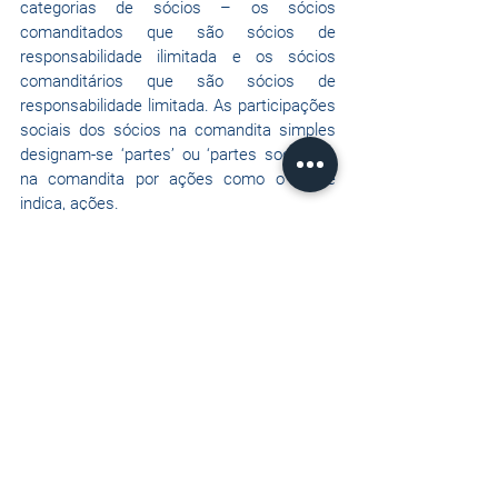
categorias de sócios – os sócios 
comanditados que são sócios de 
responsabilidade ilimitada e os sócios 
comanditários que são sócios de 
responsabilidade limitada. As participações 
sociais dos sócios na comandita simples 
designam-se ‘partes’ ou ‘partes sociais’ e 
na comandita por ações como o nome 
indica, ações.
Na senda das caraterísticas genéricas dos 
tipos societários identificados, seguem 
infra
 as nossas sugestões, baseadas na 
terminologia sufragada pelas instituições 
comunitárias:
Sociedade por quotas – Private limited 
company
Sociedade unipessoal por quotas - Single-
member private limited company
Sociedade anónima – Public limited 