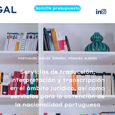
GAL
Solicite presupuesto
PORTUGUÉS INGLÉS ESPAÑOL FRANCÉS ALEMÁN
Servicios de traducción,
interpretación y transcripción
en el ámbito jurídico, así como
servicios para la obtención de
la nacionalidad portuguesa