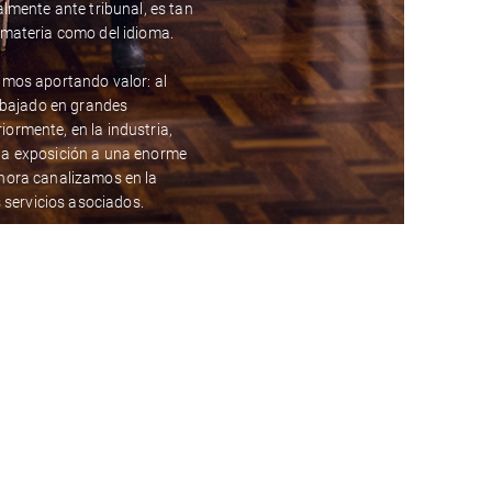
almente ante tribunal, es tan
 materia como del idioma.
imos aportando valor: al
rabajado en grandes
ormente, en la industria,
na exposición a una enorme
hora canalizamos en la
s servicios asociados.
el gusto por las palabras y
r vehículo para cada idea.