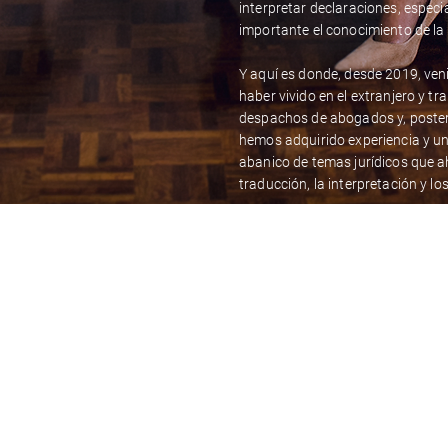
interpretar declaraciones, especi
importante el conocimiento de la
Y aquí es donde, desde 2019, ven
haber vivido en el extranjero y t
despachos de abogados y, posteri
hemos adquirido experiencia y u
abanico de temas jurídicos que a
traducción, la interpretación y lo
Este saber hacer es inseparable d
la capacidad de encontrar el mejo