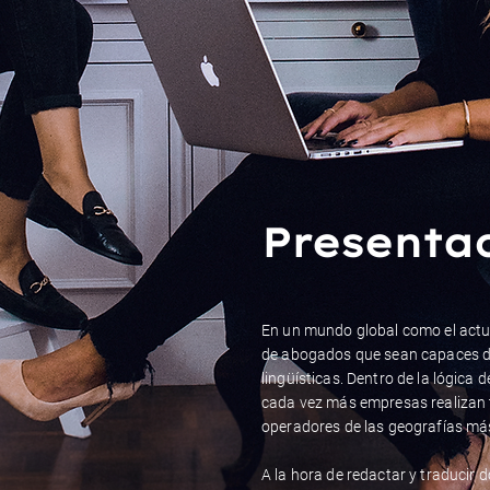
Presenta
En un mundo global como el actu
de abogados que sean capaces de
lingüísticas. Dentro de la lógica 
cada vez más empresas realizan
operadores de las geografías más
A la hora de redactar y traducir 