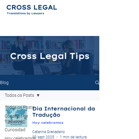
CROSS LEGAL
Translations by Lawyers
Cross Legal Tips
Blog
Todos os Posts
Todos os Posts
Dia Internacional da
Tradução
Consejos de
traducción
Hoy celebramos
Curiosidad
Catarina Granadeiro
30 sept 2025
1 min de lectura
Hoy celebramos