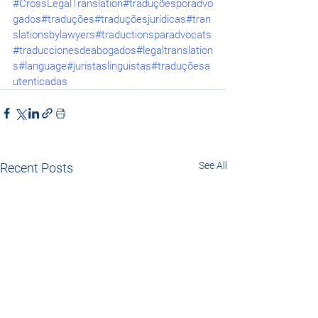
#CrossLegalTranslation
#traduçõesporadvo
gados
#traduções
#traduçõesjurídicas
#tran
slationsbylawyers
#traductionsparadvocats
#traduccionesdeabogados
#legaltranslation
s
#language
#juristaslinguistas
#traduçõesa
utenticadas
See All
Recent Posts