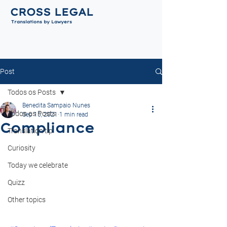
CROSS LEGAL
Translations by Lawyers
Post
Todos os Posts
Benedita Sampaio Nunes
Todos os Posts
Sep 15, 2021
1 min read
Compliance
Translation tip
Curiosity
Today we celebrate
Quizz
Other topics