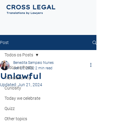
CROSS LEGAL
Translations by Lawyers
Post
Todos os Posts
Benedita Sampaio Nunes
Todos os Posts
Jan 26, 2022
2 min read
Unlawful
Translation tip
Updated:
Jun 21, 2024
Curiosity
Today we celebrate
Quizz
Other topics