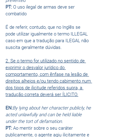
prevented
PT:
 O uso ilegal de armas deve ser 
combatido
É de referir, contudo, que no Inglês se 
pode utilizar igualmente o termo ILLEGAL 
caso em que a tradução para ILEGAL não 
suscita geralmente dúvidas.
2. Se o termo for utilizado no sentido de 
exprimir o desvalor jurídico do 
comportamento, com ênfase na lesão de 
direitos alheios e/ou tendo cabimento num 
dos tipos de ilicitude referidos supra, a 
tradução correta deverá ser ÍLICITO.
EN:
By lying about her character publicly, he 
acted unlawfully and can be held liable 
under the tort of defamation.
PT:
 Ao mentir sobre o seu caráter 
publicamente, o agente agiu ilicitamente e 