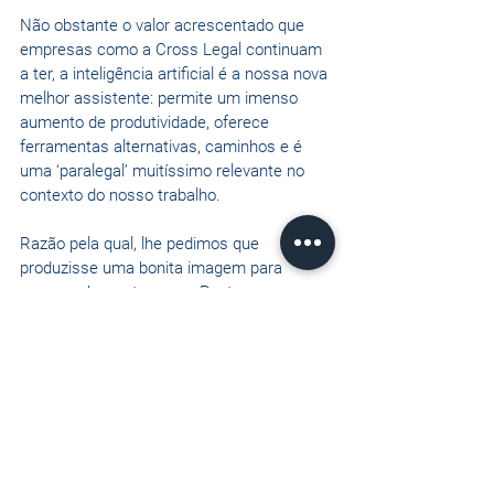
Não obstante o valor acrescentado que 
empresas como a Cross Legal continuam 
a ter, a inteligência artificial é a nossa nova 
melhor assistente: permite um imenso 
aumento de produtividade, oferece 
ferramentas alternativas, caminhos e é 
uma ‘paralegal’ muitíssimo relevante no 
contexto do nosso trabalho.
Razão pela qual, lhe pedimos que 
produzisse uma bonita imagem para 
acompanhar este nosso Post que 
esperamos que gostem.
#CrossLegalTranslation
#traduçõesporadvogados
#traduções
#traduçõesjurídicas
#translationsbylawyers
#traductionsparav
ocats
#traduccionesdeabogados
#legaltra
nslations
#language