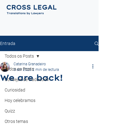
CROSS LEGAL
Translations by Lawyers
Entrada
Todos os Posts
Catarina Granadeiro
Todos os Posts
3 abr 2025
2 min de lectura
We are back!
Consejos de traducción
Curiosidad
Hoy celebramos
Quizz
Otros temas