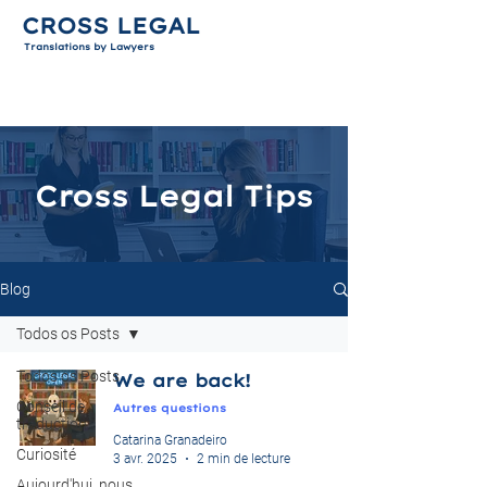
CROSS LEGAL
Translations by Lawyers
Cross Legal Tips
Blog
Todos os Posts
Todos os Posts
We are back!
Conseil de
Autres questions
traduction
Catarina Granadeiro
Curiosité
3 avr. 2025
2 min de lecture
Aujourd'hui, nous