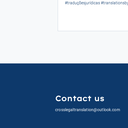
#traduçõesjurídicas #translationsb
#traductionsparadvocats...
Contact us
crosslegaltranslation@outlook.com