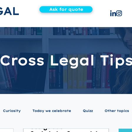
GAL
Ask for quote
Cross Legal Tip
Curiosity
Today we celebrate
Quizz
Other topics