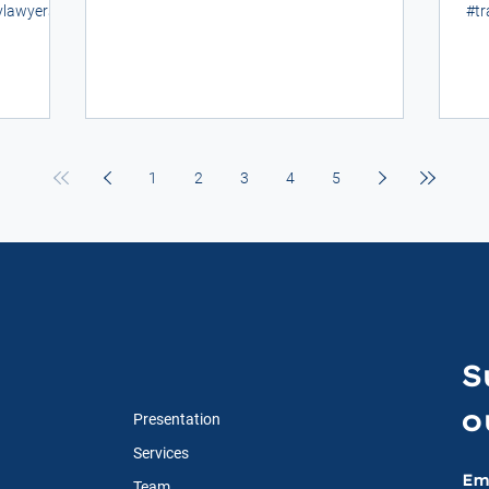
#traductionsparadvocats...
ylawyers
#tr
#tr
1
2
3
4
5
S
o
Presentation
Services
Em
Team