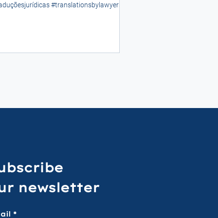
aduçõesjurídicas #translationsbylawyers
aductionsparadvocats...
ubscribe
ur newsletter
ail