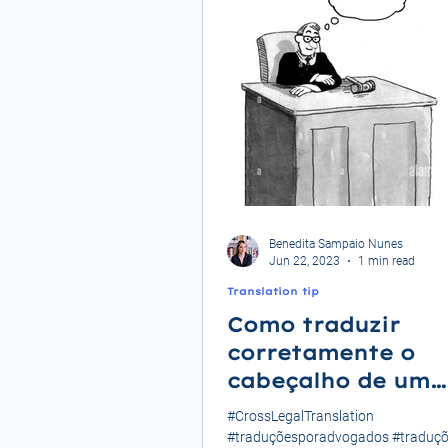
Benedita Sampaio Nunes
Jun 22, 2023
1 min read
Translation tip
Como traduzir
corretamente o
cabeçalho de um
Acórdão?
#CrossLegalTranslation
#traduçõesporadvogados #traduç