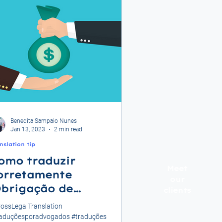
Benedita Sampaio Nunes
Jan 13, 2023
2 min read
nslation tip
omo traduzir
Meet
orretamente
our
Obrigação de
clients
ndemnizar' para o
ossLegalTranslation
nglês jurídico?
raduçõesporadvogados #traduções