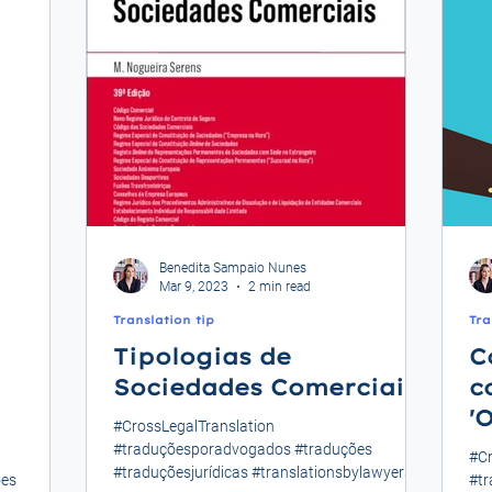
Benedita Sampaio Nunes
Mar 9, 2023
2 min read
Translation tip
Tra
Tipologias de
C
Sociedades Comerciais
c
'
#CrossLegalTranslation
I
#traduçõesporadvogados #traduções
#Cr
#traduçõesjurídicas #translationsbylawyers
i
ões
#t