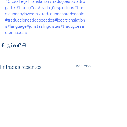
#CrossLegalTranslation
#traduçõesporadvo
gados
#traduções
#traduçõesjurídicas
#tran
slationsbylawyers
#traductionsparadvocats
#traduccionesdeabogados
#legaltranslation
s
#language
#juristaslinguistas
#traduçõesa
utenticadas
Ver todo
Entradas recientes