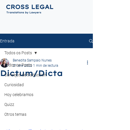
CROSS LEGAL
Translations by Lawyers
Entrada
Todos os Posts
Benedita Sampaio Nunes
Todos os Posts
21 ene 2022
1 min de lectura
Dictum/Dicta
Consejos de traducción
Curiosidad
Hoy celebramos
Quizz
Otros temas