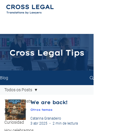
CROSS LEGAL
Translations by Lawyers
Cross Legal Tips
Blog
Todos os Posts
Todos os Posts
We are back!
Consejos de
Otros temas
traducción
Catarina Granadeiro
Curiosidad
3 abr 2025
2 min de lectura
Hoy celebramos