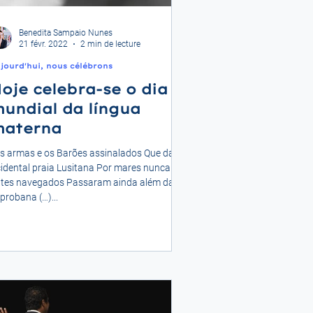
Benedita Sampaio Nunes
21 févr. 2022
2 min de lecture
jourd'hui, nous célébrons
oje celebra-se o dia
undial da língua
aterna
s armas e os Barões assinalados Que da
idental praia Lusitana Por mares nunca de
tes navegados Passaram ainda além da
probana (…)...