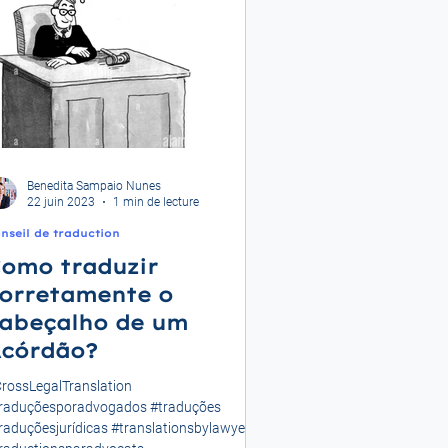
Benedita Sampaio Nunes
22 juin 2023
1 min de lecture
nseil de traduction
omo traduzir
orretamente o
abeçalho de um
córdão?
rossLegalTranslation
raduçõesporadvogados #traduções
raduçõesjurídicas #translationsbylawyers