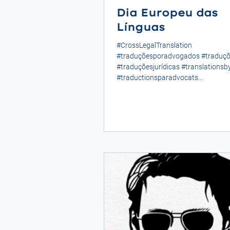
Dia Europeu das
Línguas
#CrossLegalTranslation
#traduçõesporadvogados #traduç
#traduçõesjurídicas #translationsb
#traductionsparadvocats...