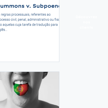
ummons v. Subpoena
regras processuais, referentes ao
Découvrez
ocesso civil, penal, administrativo ou fiscal,
nos
o aquelas cuja tarefa de tradução para
clients
lês...