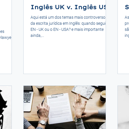
Inglês UK v. Inglês USA
S
Aqui está um dos temas mais controversos
As 
da escrita jurídica em Inglês: quando seguir o
pr
EN - UK ou o EN - USA? e mais importante
sã
ões
ainda,...
ing
ylawyers