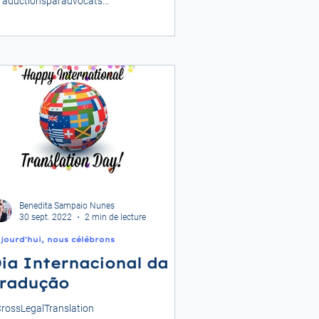
raductionsparadvocats...
Benedita Sampaio Nunes
30 sept. 2022
2 min de lecture
jourd'hui, nous célébrons
ia Internacional da
radução
rossLegalTranslation