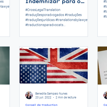
Indemnizar' para o
ões
#t
ylawyers
#t
inglês jurídico?
#CrossLegalTranslation
#t
#traduçõesporadvogados #traduções
#t
#traduçõesjurídicas #translationsbylawyers
#traductionsparadvocats...
Benedita Sampaio Nunes
20 juil. 2022
2 min de lecture
Conseil de traduction
Co