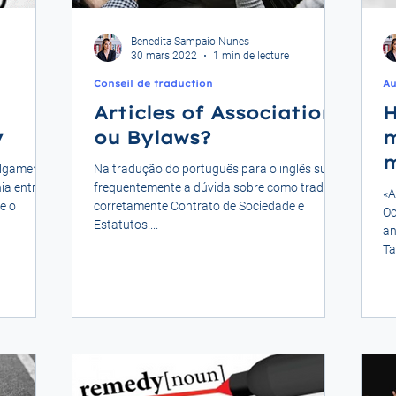
Benedita Sampaio Nunes
30 mars 2022
1 min de lecture
Conseil de traduction
Au
Articles of Association
H
y
ou Bylaws?
m
m
ulgamento
Na tradução do português para o inglês surge
ia entre
frequentemente a dúvida sobre como traduzir
«A
e o
corretamente Contrato de Sociedade e
Oc
Estatutos....
an
Ta