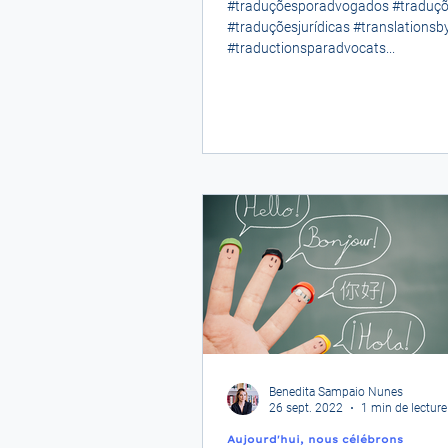
#traduçõesporadvogados #traduç
#traduçõesjurídicas #translationsb
#traductionsparadvocats...
Benedita Sampaio Nunes
26 sept. 2022
1 min de lecture
Aujourd'hui, nous célébrons