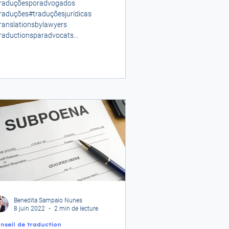
raduçõesporadvogados
raduções#traduçõesjurídicas
ranslationsbylawyers
raductionsparadvocats...
Benedita Sampaio Nunes
8 juin 2022
2 min de lecture
nseil de traduction