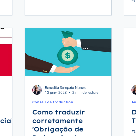
#t
Benedita Sampaio Nunes
13 janv. 2023
2 min de lecture
Conseil de traduction
Au
Como traduzir
D
ciais
corretamente
T
'Obrigação de
#C