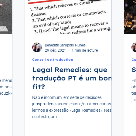
Benedita Sampaio Nunes
29 déc. 2021
1 min de lecture
Conseil de traduction
Cu
Legal Remedies: que
S
tradução PT é um bom
e mensal
En
fit?
mo-nos
ob
duzi-lo
te
Não é incomum, em sede de decisões
ju
jurisprudenciais inglesas e/ou americanas
lermos a expressão «Legal Remedies». Neste
contexto, um...