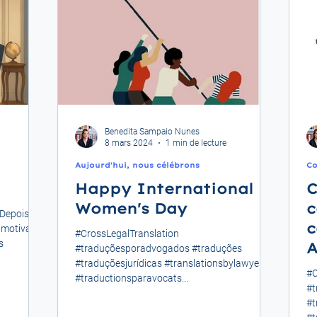
Benedita Sampaio Nunes
8 mars 2024
1 min de lecture
Aujourd'hui, nous célébrons
Co
Happy International
C
Women's Day
c
 Depois de
c
, motivado
#CrossLegalTranslation
s
A
#traduçõesporadvogados #traduções
#traduçõesjurídicas #translationsbylawyers
#C
#traductionsparavocats...
#t
#t